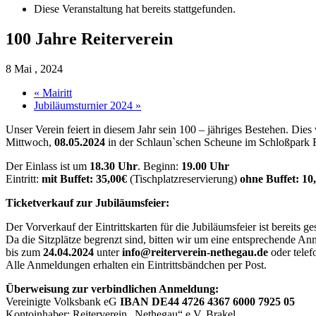
Diese Veranstaltung hat bereits stattgefunden.
100 Jahre Reiterverein
8 Mai , 2024
«
Mairitt
Jubiläumsturnier 2024
»
Unser Verein feiert in diesem Jahr sein 100 – jähriges Bestehen. D
Mittwoch,
08.05.2024
in der Schlaun`schen Scheune im Schloßpark R
Der Einlass ist um
18.30 Uhr
. Beginn:
19.00 Uhr
Eintritt:
mit Buffet: 35,00€
(Tischplatzreservierung)
ohne Buffet: 10
Ticketverkauf zur Jubiläumsfeier:
Der Vorverkauf der Eintrittskarten für die Jubiläumsfeier ist bereits ges
Da die Sitzplätze begrenzt sind, bitten wir um eine entsprechende 
bis zum
24.04.2024
unter
info@reiterverein-nethegau.de
oder telef
Alle Anmeldungen erhalten ein Eintrittsbändchen per Post.
Überweisung zur verbindlichen Anmeldung:
Vereinigte Volksbank eG
IBAN DE44 4726 4367 6000 7925 05
Kontoinhaber: Reiterverein „Nethegau“ e.V. Brakel