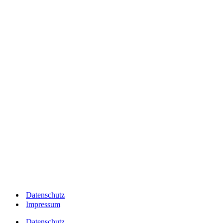
JUNIORTEAM BRAKEL I (92) Saimi / Anna Brinkmann WEF
2024 Deutsche Meisterschaften
JUNIORTEAM BRAKEL I (92) Saimi / Anna Brinkmann WEF
JUNIORTEAM BRAKEL I (92) Saimi / Anna Brinkmann WEF
JUNIORTEAM BRAKEL I (92) Saimi / Anna Brinkmann WEF
JUNIORTEAM BRAKEL I (92) Saimi / Anna Brinkmann WEF
2024 Deutsche Meisterschaften
Datenschutz
Impressum
Datenschutz